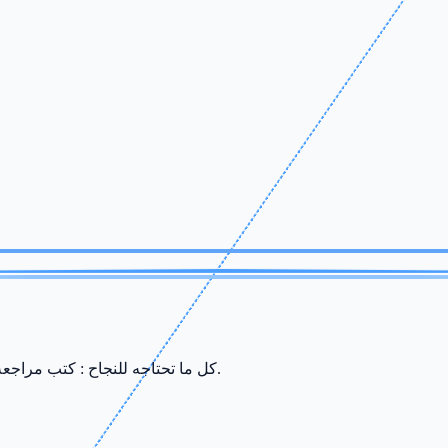
كل ما تحتاجه للنجاح : كتب مراجعة، ملخصات، سريات وامتحانات من إعداد أفضل الأساتذة في صفاقس.